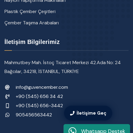
Naylon Yapıştırma Makinaları
Plastik Çember Çeşitleri
Çember Taşıma Arabaları
İletişim Bilgilerimiz
Mahmutbey Mah. İstoç Ticaret Merkezi 42.Ada No: 24
Bağcılar, 34218, İSTANBUL, TÜRKİYE
info@guvencember.com
+90 (545) 656 34 42
+90 (545) 656-3442
İletişime Geç
905456563442
Whatsapp Destek