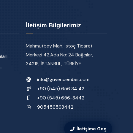
İletişim Bilgilerimiz
Mahmutbey Mah. İstoç Ticaret
Merkezi 42.Ada No: 24 Bağcılar,
ları
34218, İSTANBUL, TÜRKİYE
ı
info@guvencember.com
+90 (545) 656 34 42
+90 (545) 656-3442
905456563442
İletişime Geç