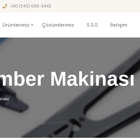
+90 (545) 656-3442
Ürünlerimiz
Çözümlerimiz
S.S.S
İletişim
ember Makinası
inası