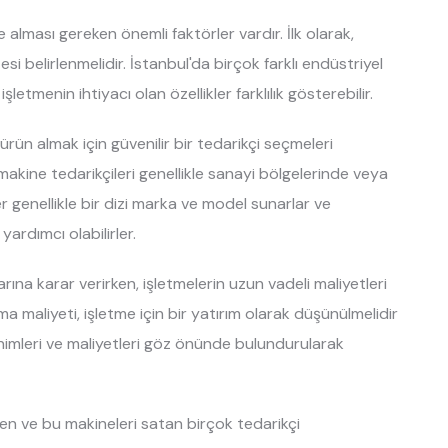
 alması gereken önemli faktörler vardır. İlk olarak,
si belirlenmelidir. İstanbul'da birçok farklı endüstriyel
tmenin ihtiyacı olan özellikler farklılık gösterebilir.
ir ürün almak için güvenilir bir tedarikçi seçmeleri
makine tedarikçileri genellikle sanayi bölgelerinde veya
er genellikle bir dizi marka ve model sunarlar ve
rdımcı olabilirler.
larına karar verirken, işletmelerin uzun vadeli maliyetleri
a maliyeti, işletme için bir yatırım olarak düşünülmelidir
nimleri ve maliyetleri göz önünde bulundurularak
yen ve bu makineleri satan birçok tedarikçi