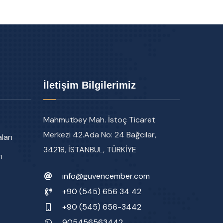
İletişim Bilgilerimiz
Mahmutbey Mah. İstoç Ticaret
Merkezi 42.Ada No: 24 Bağcılar,
ları
34218, İSTANBUL, TÜRKİYE
ı
info@guvencember.com
+90 (545) 656 34 42
+90 (545) 656-3442
905456563442