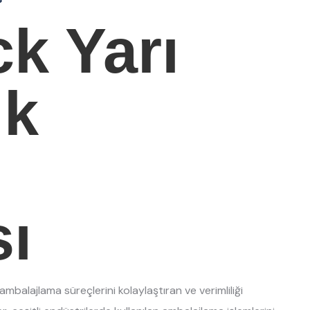
k Yarı
ik
r
ı
 ambalajlama süreçlerini kolaylaştıran ve verimliliği