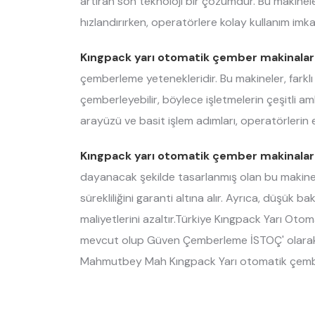
artıran son teknoloji bir çözümdür. Bu makineler
hızlandırırken, operatörlere kolay kullanım imka
Kıngpack yarı otomatik çember makinalar
çemberleme yetenekleridir. Bu makineler, farklı
çemberleyebilir, böylece işletmelerin çeşitli amb
arayüzü ve basit işlem adımları, operatörlerin eği
Kıngpack yarı otomatik çember makinalar
dayanacak şekilde tasarlanmış olan bu makinele
sürekliliğini garanti altına alır. Ayrıca, düşük
maliyetlerini azaltır.Türkiye Kıngpack Yarı Otoma
mevcut olup Güven Çemberleme İSTOÇ' olarak t
Mahmutbey Mah Kıngpack Yarı otomatik çember mak