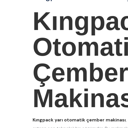
Kıngpac
Otomat
Çembe
Makinas
Kıngpack yarı otomatik çember makinası
,