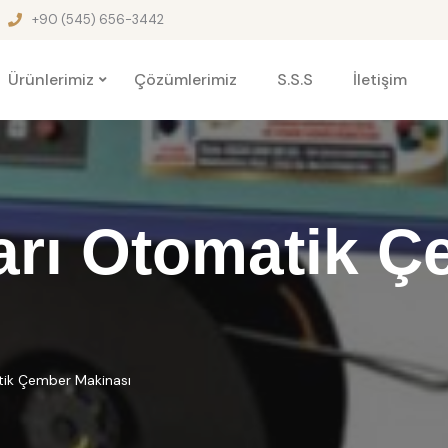
+90 (545) 656-3442
Ürünlerimiz
Çözümlerimiz
S.S.S
İletişim
arı Otomatik Ç
tik Çember Makinası