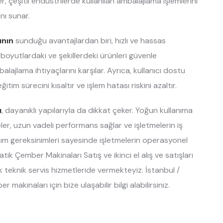
, çeşitli endüstrilerde kullanılan ambalajlama işlemlerini
nı sunar.
ının
sunduğu avantajlardan biri, hızlı ve hassas
 boyutlardaki ve şekillerdeki ürünleri güvenle
alajlama ihtiyaçlarını karşılar. Ayrıca, kullanıcı dostu
tim sürecini kısaltır ve işlem hatası riskini azaltır.
ı
, dayanıklı yapılarıyla da dikkat çeker. Yoğun kullanıma
r, uzun vadeli performans sağlar ve işletmelerin iş
 bakım gereksinimleri sayesinde işletmelerin operasyonel
tik Çember Makinaları Satış ve ikinci el alış ve satışları
eknik servis hizmetleride vermekteyiz. İstanbul /
inaları için bize ulaşabilir bilgi alabilirsiniz.